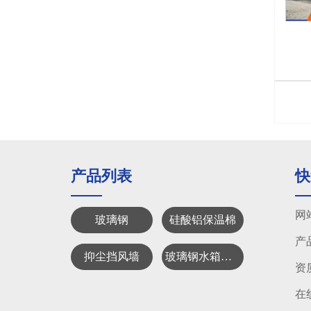
产品列表
快
网
玻璃钢
硅酸铝保温棉
产
抑尘挡风墙
玻璃钢水箱、化粪池
资
在