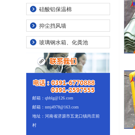
硅酸铝保温棉
抑尘挡风墙
玻璃钢水箱、化粪池
邮箱：qbblg@126.com
邮箱：nmj4978@163.com
地址：河南省济源市五龙口镇尚庄前
村