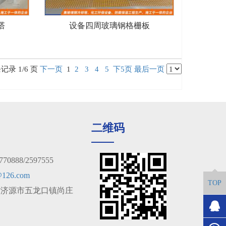
塔
设备四周玻璃钢格栅板
条记录 1/6 页
下一页
1
2
3
4
5
下5页
最后一页
二维码
0888/2597555
@126.com
TOP
省济源市五龙口镇尚庄