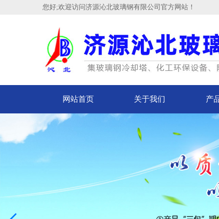
您好;欢迎访问济源沁北玻璃钢有限公司官方网站！
网站首页
关于我们
产