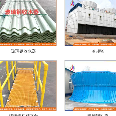
玻璃钢收水器
冷却塔
玻璃钢栏杆平台
玻璃钢风筒