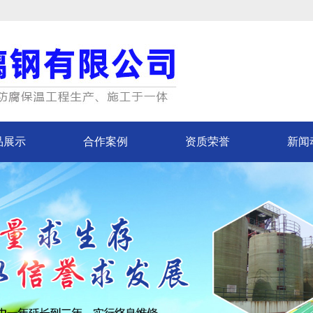
品展示
合作案例
资质荣誉
新闻