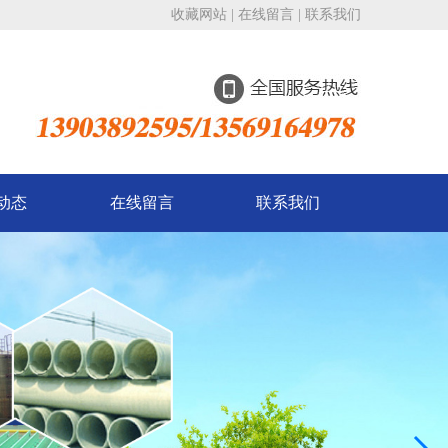
收藏网站
|
在线留言
|
联系我们
动态
在线留言
联系我们